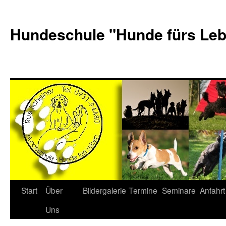
Hundeschule "Hunde fürs Le
Start
Über
Bildergalerie
Termine
Seminare
Anfahrt
Uns