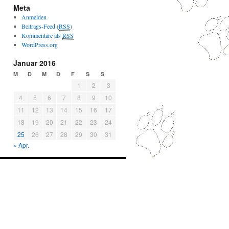
Meta
Anmelden
Beitrags-Feed (
RSS
)
Kommentare als
RSS
WordPress.org
Januar 2016
M
D
M
D
F
S
S
1
2
3
4
5
6
7
8
9
10
11
12
13
14
15
16
17
18
19
20
21
22
23
24
25
26
27
28
29
30
31
« Apr.