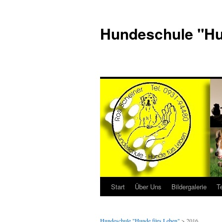
Hundeschule "Hu
Start
Über Uns
Bildergalerie
T
Hundeschule "Hunde fürs Leben"
> 2016