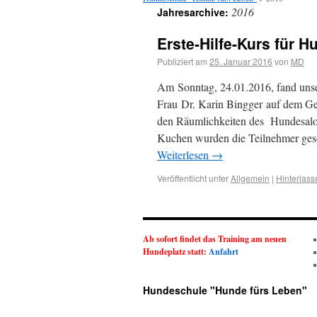
2016
Jahresarchive:
Erste-Hilfe-Kurs für 
Publiziert am
25. Januar 2016
von
MD
Am Sonntag, 24.01.2016, fand unser
Frau Dr. Karin Bingger auf dem G
den Räumlichkeiten des Hundesalon
Kuchen wurden die Teilnehmer gesc
Weiterlesen
→
Veröffentlicht unter
Allgemein
|
Hinterlas
Ab sofort findet das Training am neuen
Hundeplatz statt:
Anfahrt
Hundeschule "Hunde fürs Leben"