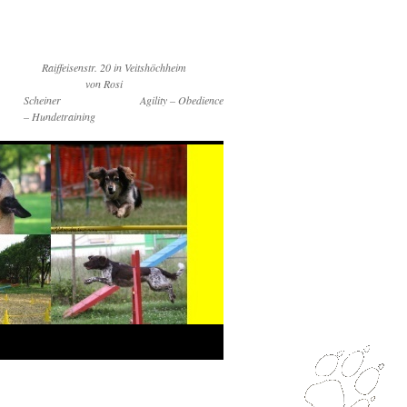
Raiffeisenstr. 20 in Veitshöchheim
von Rosi
Scheiner Agility – Obedience
– Hundetraining