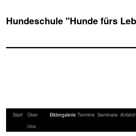
Hundeschule "Hunde fürs Le
Start
Über
Bildergalerie
Termine
Seminare
Anfahrt
Uns